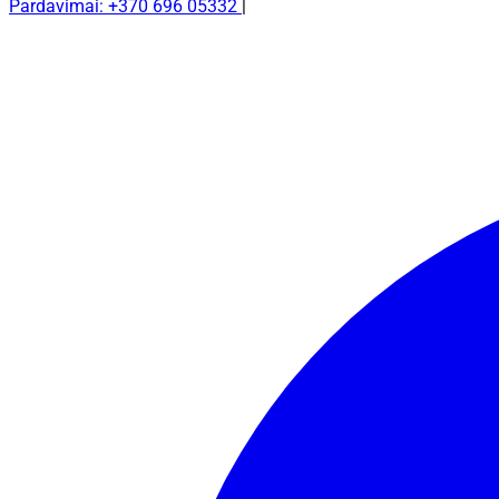
Pardavimai: +370 696 05332
|