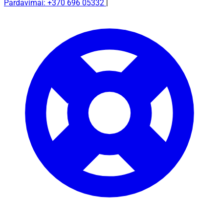
Pardavimai: +370 696 05332
|