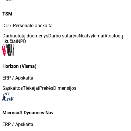
TSM
DU / Personalo apskaita
Darbuotojų duomenys
Darbo sutartys
Neatvykimai
Atostogų
likučiai
NPD
Horizon (Visma)
ERP / Apskaita
Sąskaitos
Tiekėjai
Prekės
Dimensijos
Microsoft Dynamics Nav
ERP / Apskaita