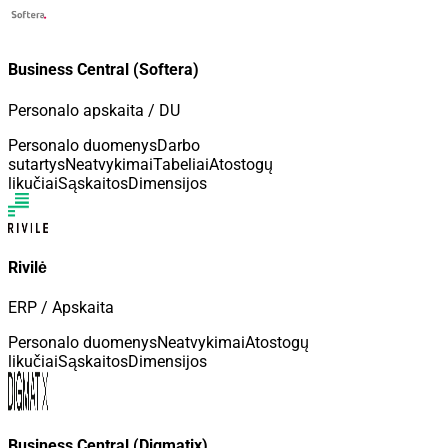
Business Central (Softera)
Personalo apskaita / DU
Personalo duomenys
Darbo
sutartys
Neatvykimai
Tabeliai
Atostogų
likučiai
Sąskaitos
Dimensijos
Rivilė
ERP / Apskaita
Personalo duomenys
Neatvykimai
Atostogų
likučiai
Sąskaitos
Dimensijos
Business Central (Digmatix)