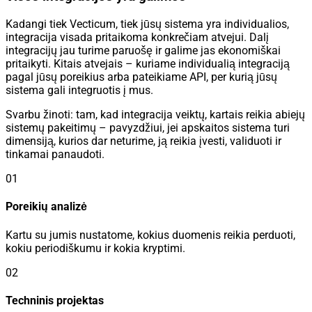
Kadangi tiek Vecticum, tiek jūsų sistema yra individualios,
integracija visada pritaikoma konkrečiam atvejui. Dalį
integracijų jau turime paruošę ir galime jas ekonomiškai
pritaikyti. Kitais atvejais – kuriame individualią integraciją
pagal jūsų poreikius arba pateikiame API, per kurią jūsų
sistema gali integruotis į mus.
Svarbu žinoti:
tam, kad integracija veiktų, kartais reikia abiejų
sistemų pakeitimų – pavyzdžiui, jei apskaitos sistema turi
dimensiją, kurios dar neturime, ją reikia įvesti, validuoti ir
tinkamai panaudoti.
01
Poreikių analizė
Kartu su jumis nustatome, kokius duomenis reikia perduoti,
kokiu periodiškumu ir kokia kryptimi.
02
Techninis projektas