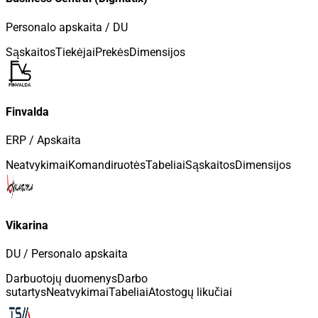
Personalo apskaita / DU
Sąskaitos
Tiekėjai
Prekės
Dimensijos
Finvalda
ERP / Apskaita
Neatvykimai
Komandiruotės
Tabeliai
Sąskaitos
Dimensijos
Vikarina
DU / Personalo apskaita
Darbuotojų duomenys
Darbo
sutartys
Neatvykimai
Tabeliai
Atostogų likučiai