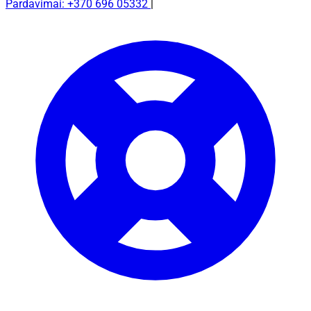
Pardavimai: +370 696 05332
|