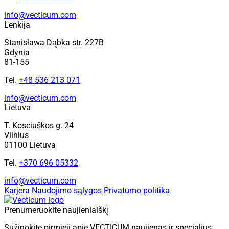
info@vecticum.com
Lenkija
Stanisława Dąbka str. 227B
Gdynia
81-155
Tel.
+48 536 213 071
info@vecticum.com
Lietuva
T. Kosciuškos g. 24
Vilnius
01100 Lietuva
Tel.
+370 696 05332
info@vecticum.com
Karjera
Naudojimo sąlygos
Privatumo politika
Prenumeruokite naujienlaiškį
Sužinokite pirmieji apie VECTICUM naujienas ir specialius