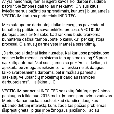
Ar yra nenorinčių ramiai išgerti kavos, kol darbai nusidirba
patys? Šie žmonės gali toliau neskaityti. O visus kitus
kviečiame susipažinti su sprendimais, kuriuos į biurą atneša
VECTICUM kartu su partneriais INFO-TEC.
Mes sutaupome darbuotojų laiko ir energijos paversdami
buhalteriją patikimu, savarankišku procesu. VECTICUM
įkūrėjas Jaroslav Gil sako, kad rankiniu būdu tvarkoma
buhalterija dažnai tampa „butelio kakliuku“, per kurį stoja
procesai. Čia mūsų partnerystė ir atneša sprendimą.
„Darbuotojai dažnai lieka nustebę. Kai kuriuose projektuose
vos per kelis mėnesius sistema taip apsimoko, jog 95 proc.
sąskaitų automatiškai susiejamos su prekėmis ir keliauja į
apskaitą be žmogaus įsikišimo. Tai reiškia ne tik daugiau
laiko svarbesniems darbams, bet ir mažiau pamestų
sąskaitų, vėluojančių mokėjimų ir daugiau ramybės
darbuotojams“, – aiškina J. Gil.
VECTICUM partneriai INFO-TEC sąskaitų faktūrų atpažinimo
paslaugas teikia nuo 2015 metų. Įmonės pardavimo vadovas
Marius Ramanauskas pastebi, kad šiandien daug kas
išbando dirbtinį intelektą, kuris žada tas pačias problemas
išspręsti greitai, pigiai ir be žmogaus įsikišimo. Tačiau