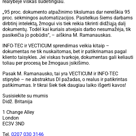
realybėje viskas sudėtingiau.
„95 proc. dokumento atpažinimo tikslumas dar nereiškia 95
proc. sėkmingos automatizacijos. Pasitelkus šiems darbams
dirbtinį intelektą, žmogui vis tiek reikia tikrinti didžiąją dalį
dokumentų. Todėl kai kuriais atvejais darbo nesumažėja, tik
pasikeičia jo pobūdis“, – aiškina M. Ramanauskas.
INFO-TEC ir VECTICUM sprendimas veikia kitaip –
dokumentas ne tik nuskaitomas, bet ir patikrinamas pagal
kliento taisykles. Jei viskas tvarkoje, dokumentas gali keliauti
toliau per procesą be žmogaus įsikišimo.
Pasak M. Ramanausko, tai yra VECTICUM ir INFO-TEC
stiprybė – ne abstraktus DI pažadas, o realus ir patikrintas
patikimumas. Ir tikrai šiek tiek daugiau laiko išgerti kavos!
Susisiekite su mumis
Didž. Britanija
1 Change Alley
London
EC3V 3ND
Tel.
0207 030 3146