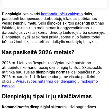
Dienpinigiai
yra svarbi
komandiruočių valdymo
dalis,
padedanti kompensuoti darbuotojų išlaidas, patiriamas
verslo kelionių metu. Šios išmokos skirtos padengti būtinas
išlaidas, tokias kaip maitinimas ir apgyvendinimas, kai
darbuotojas vyksta į komandiruotę Lietuvoje arba užsienyje.
Dienpinigių dydžiai skiriasi priklausomai nuo šalies, todėl
būtina žinoti tikslius tarifus ir laikytis nustatytų taisyklių.
Kas pasikeitė 2026 metais?
2026 m. Lietuvos Respublikos Vyriausybė patvirtino
atnaujintus komandiruočių dienpinigių tarifus. Skaičiuoklė
atitinka naujausias
dienpinigių normas
, galiojančias nuo
2026 m. sausio 1 d. Rekomenduojame visada patikrinti
oficialų
Vyriausybės nutarimą dėl dienpinigių mokėjimo
tvarkos
.
Dienpinigių tipai ir jų skaičiavimas
Komandiruotės dienpinigiai
skirstomi į dvi pagrindines