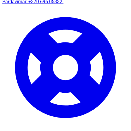
Pardavimai: +370 696 05332
|