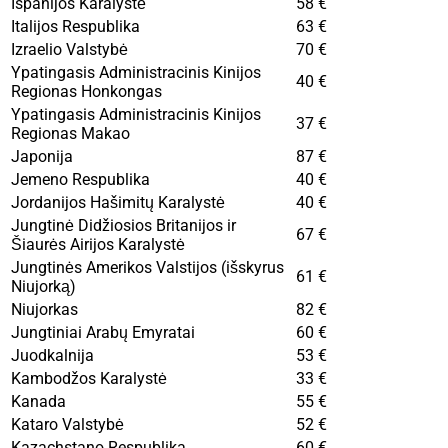
Ispanijos Karalystė
58 €
Italijos Respublika
63 €
Izraelio Valstybė
70 €
Ypatingasis Administracinis Kinijos
40 €
Regionas Honkongas
Ypatingasis Administracinis Kinijos
37 €
Regionas Makao
Japonija
87 €
Jemeno Respublika
40 €
Jordanijos Hašimitų Karalystė
40 €
Jungtinė Didžiosios Britanijos ir
67 €
Šiaurės Airijos Karalystė
Jungtinės Amerikos Valstijos (išskyrus
61 €
Niujorką)
Niujorkas
82 €
Jungtiniai Arabų Emyratai
60 €
Juodkalnija
53 €
Kambodžos Karalystė
33 €
Kanada
55 €
Kataro Valstybė
52 €
Kazachstano Respublika
60 €