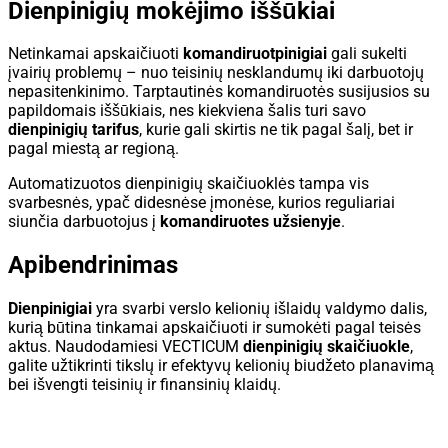
Dienpinigių mokėjimo iššūkiai
Netinkamai apskaičiuoti
komandiruotpinigiai
gali sukelti
įvairių problemų – nuo teisinių nesklandumų iki darbuotojų
nepasitenkinimo. Tarptautinės komandiruotės susijusios su
papildomais iššūkiais, nes kiekviena šalis turi savo
dienpinigių tarifus
, kurie gali skirtis ne tik pagal šalį, bet ir
pagal miestą ar regioną.
Automatizuotos dienpinigių skaičiuoklės tampa vis
svarbesnės, ypač didesnėse įmonėse, kurios reguliariai
siunčia darbuotojus į
komandiruotes užsienyje
.
Apibendrinimas
Dienpinigiai
yra svarbi verslo kelionių išlaidų valdymo dalis,
kurią būtina tinkamai apskaičiuoti ir sumokėti pagal teisės
aktus. Naudodamiesi VECTICUM
dienpinigių skaičiuokle
,
galite užtikrinti tikslų ir efektyvų kelionių biudžeto planavimą
bei išvengti teisinių ir finansinių klaidų.