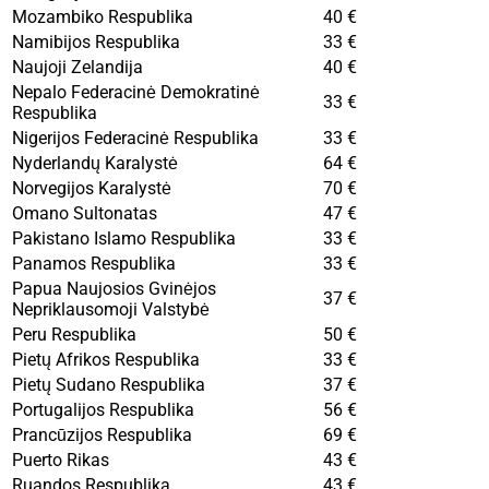
Mozambiko Respublika
40 €
Namibijos Respublika
33 €
Naujoji Zelandija
40 €
Nepalo Federacinė Demokratinė
33 €
Respublika
Nigerijos Federacinė Respublika
33 €
Nyderlandų Karalystė
64 €
Norvegijos Karalystė
70 €
Omano Sultonatas
47 €
Pakistano Islamo Respublika
33 €
Panamos Respublika
33 €
Papua Naujosios Gvinėjos
37 €
Nepriklausomoji Valstybė
Peru Respublika
50 €
Pietų Afrikos Respublika
33 €
Pietų Sudano Respublika
37 €
Portugalijos Respublika
56 €
Prancūzijos Respublika
69 €
Puerto Rikas
43 €
Ruandos Respublika
43 €