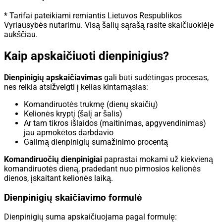
* Tarifai pateikiami remiantis Lietuvos Respublikos
Vyriausybės nutarimu. Visą šalių sąrašą rasite skaičiuoklėje
aukščiau.
Kaip apskaičiuoti dienpinigius?
Dienpinigių apskaičiavimas
gali būti sudėtingas procesas,
nes reikia atsižvelgti į kelias kintamąsias:
Komandiruotės trukmę (dienų skaičių)
Kelionės kryptį (šalį ar šalis)
Ar tam tikros išlaidos (maitinimas, apgyvendinimas)
jau apmokėtos darbdavio
Galimą dienpinigių sumažinimo procentą
Komandiruočių dienpinigiai
paprastai mokami už kiekvieną
komandiruotės dieną, pradedant nuo pirmosios kelionės
dienos, įskaitant kelionės laiką.
Dienpinigių skaičiavimo formulė
Dienpinigių suma apskaičiuojama pagal formulę: