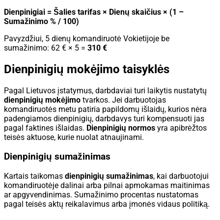
Dienpinigiai = Šalies tarifas × Dienų skaičius × (1 –
Sumažinimo % / 100)
Pavyzdžiui, 5 dienų komandiruotė Vokietijoje be
sumažinimo: 62 € × 5 =
310 €
Dienpinigių mokėjimo taisyklės
Pagal Lietuvos įstatymus, darbdaviai turi laikytis nustatytų
dienpinigių mokėjimo
tvarkos. Jei darbuotojas
komandiruotės metu patiria papildomų išlaidų, kurios nėra
padengiamos dienpinigių, darbdavys turi kompensuoti jas
pagal faktines išlaidas.
Dienpinigių normos
yra apibrėžtos
teisės aktuose, kurie nuolat atnaujinami.
Dienpinigių sumažinimas
Kartais taikomas
dienpinigių sumažinimas
, kai darbuotojui
komandiruotėje dalinai arba pilnai apmokamas maitinimas
ar apgyvendinimas. Sumažinimo procentas nustatomas
pagal teisės aktų reikalavimus arba įmonės vidaus politiką.