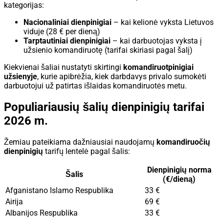
kategorijas:
Nacionaliniai dienpinigiai
– kai kelionė vyksta Lietuvos
viduje (28 € per dieną)
Tarptautiniai dienpinigiai
– kai darbuotojas vyksta į
užsienio komandiruotę (tarifai skiriasi pagal šalį)
Kiekvienai šaliai nustatyti skirtingi
komandiruotpinigiai
užsienyje
, kurie apibrėžia, kiek darbdavys privalo sumokėti
darbuotojui už patirtas išlaidas komandiruotės metu.
Populiariausių šalių dienpinigių tarifai
2026 m.
Žemiau pateikiama dažniausiai naudojamų
komandiruočių
dienpinigių
tarifų lentelė pagal šalis:
Dienpinigių norma
Šalis
(€/dieną)
Afganistano Islamo Respublika
33 €
Airija
69 €
Albanijos Respublika
33 €