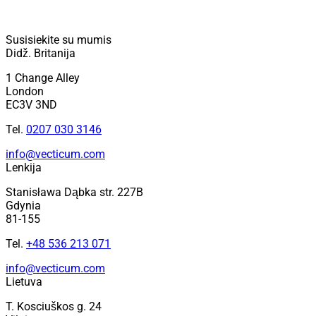
Susisiekite su mumis
Didž. Britanija
1 Change Alley
London
EC3V 3ND
Tel.
0207 030 3146
info@vecticum.com
Lenkija
Stanisława Dąbka str. 227B
Gdynia
81-155
Tel.
+48 536 213 071
info@vecticum.com
Lietuva
T. Kosciuškos g. 24