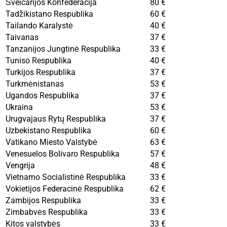
Šveicarijos Konfederacija
80 €
Tadžikistano Respublika
60 €
Tailando Karalystė
40 €
Taivanas
37 €
Tanzanijos Jungtinė Respublika
33 €
Tuniso Respublika
40 €
Turkijos Respublika
37 €
Turkmėnistanas
53 €
Ugandos Respublika
37 €
Ukraina
53 €
Urugvajaus Rytų Respublika
37 €
Uzbekistano Respublika
60 €
Vatikano Miesto Valstybė
63 €
Venesuelos Bolivaro Respublika
57 €
Vengrija
48 €
Vietnamo Socialistinė Respublika
33 €
Vokietijos Federacinė Respublika
62 €
Zambijos Respublika
33 €
Zimbabvės Respublika
33 €
Kitos valstybės
33 €