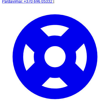
Pardavimai: +370 696 05332
|