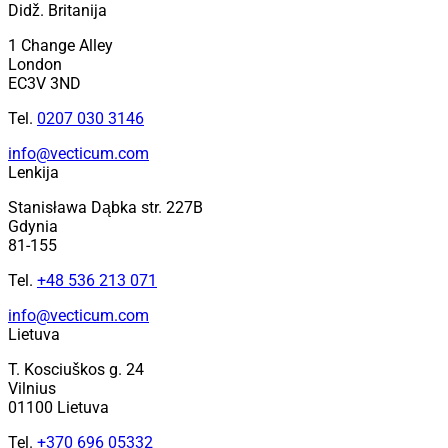
Didž. Britanija
1 Change Alley
London
EC3V 3ND
Tel.
0207 030 3146
info@vecticum.com
Lenkija
Stanisława Dąbka str. 227B
Gdynia
81-155
Tel.
+48 536 213 071
info@vecticum.com
Lietuva
T. Kosciuškos g. 24
Vilnius
01100 Lietuva
Tel.
+370 696 05332