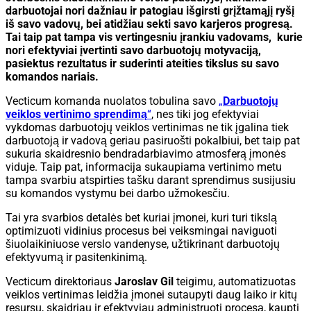
darbuotojai nori dažniau ir patogiau išgirsti grįžtamąjį ryšį
iš savo vadovų, bei atidžiau sekti savo karjeros progresą.
Tai taip pat tampa vis vertingesniu įrankiu vadovams, kurie
nori efektyviai įvertinti savo darbuotojų motyvaciją,
pasiektus rezultatus ir suderinti ateities tikslus su savo
komandos nariais.
Vecticum komanda nuolatos tobulina savo
„
Darbuotojų
veiklos vertinimo sprendimą
“
, nes tiki jog efektyviai
vykdomas darbuotojų veiklos vertinimas ne tik įgalina tiek
darbuotoją ir vadovą geriau pasiruošti pokalbiui, bet taip pat
sukuria skaidresnio bendradarbiavimo atmosferą įmonės
viduje. Taip pat, informacija sukaupiama vertinimo metu
tampa svarbiu atspirties tašku darant sprendimus susijusiu
su komandos vystymu bei darbo užmokesčiu.
Tai yra svarbios detalės bet kuriai įmonei, kuri turi tikslą
optimizuoti vidinius procesus bei veiksmingai naviguoti
šiuolaikiniuose verslo vandenyse, užtikrinant darbuotojų
efektyvumą ir pasitenkinimą.
Vecticum direktoriaus
Jaroslav Gil
teigimu, automatizuotas
veiklos vertinimas leidžia įmonei sutaupyti daug laiko ir kitų
resursų, skaidriau ir efektyviau administruoti procesą, kaupti