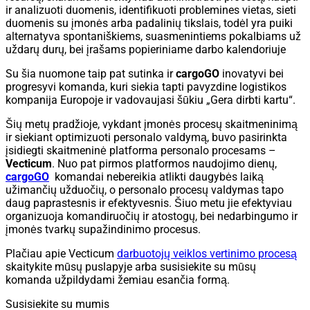
ir analizuoti duomenis, identifikuoti problemines vietas, sieti
duomenis su įmonės arba padalinių tikslais, todėl yra puiki
alternatyva spontaniškiems, suasmenintiems pokalbiams už
uždarų durų, bei įrašams popieriniame darbo kalendoriuje
Su šia nuomone taip pat sutinka ir
cargoGO
inovatyvi bei
progresyvi komanda, kuri siekia tapti pavyzdine logistikos
kompanija Europoje ir vadovaujasi šūkiu „Gera dirbti kartu“.
Šių metų pradžioje, vykdant įmonės procesų skaitmeninimą
ir siekiant optimizuoti personalo valdymą, buvo pasirinkta
įsidiegti skaitmeninė platforma personalo procesams –
Vecticum
. Nuo pat pirmos platformos naudojimo dienų,
cargoGO
komandai nebereikia atlikti daugybės laiką
užimančių užduočių, o personalo procesų valdymas tapo
daug paprastesnis ir efektyvesnis. Šiuo metu jie efektyviau
organizuoja komandiruočių ir atostogų, bei nedarbingumo ir
įmonės tvarkų supažindinimo procesus.
Plačiau apie Vecticum
darbuotojų veiklos vertinimo procesą
skaitykite mūsų puslapyje arba susisiekite su mūsų
komanda užpildydami žemiau esančia formą.
Susisiekite su mumis